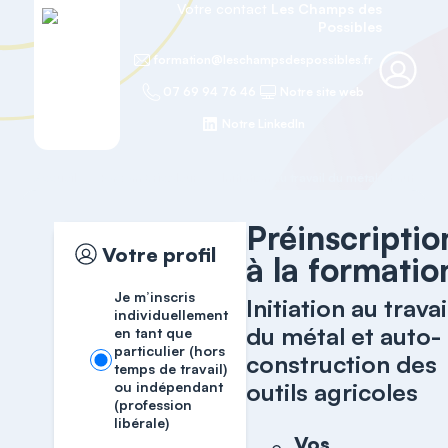
Votre contact
Les Champs des
Possibles
formation@leschampsdespossibles.fr
07 69 94 76 46
Notre site web
Notre LinkedIn
Accueil
Paysan Bricoleur
Préinscriptio
Votre profil
à la formatio
Je m’inscris
Initiation au travai
individuellement
du métal et auto-
en tant que
particulier (hors
construction des
temps de travail)
outils agricoles
ou indépendant
(profession
libérale)
Vos