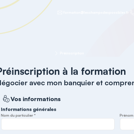
formation@leschampsdespossibles.fr
Négocier avec mon banquier et comprendre mes contrats
Préinscription
Préinscription à la formation
égocier avec mon banquier et compre
Vos informations
Informations générales
Nom du particulier *
Prénom d