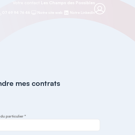
Votre contact
Les Champs des Possibles
07 69 94 76 46
Notre site web
Notre LinkedIn
ndre mes contrats
u particulier *