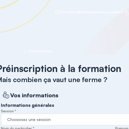
formation@leschampsdespossibles.fr
t une ferme ?
Préinscription
Préinscription à la formation
ais combien ça vaut une ferme ?
Vos informations
Informations générales
Session *
Nom du particulier *
Prénom d