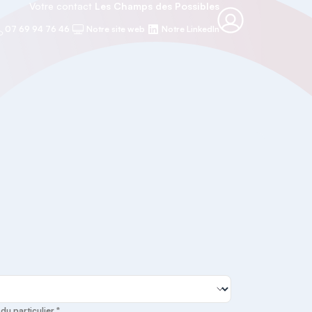
Votre contact
Les Champs des Possibles
07 69 94 76 46
Notre site web
Notre LinkedIn
u particulier *