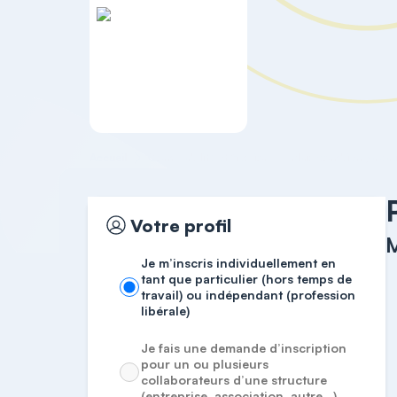
Accueil
Comptabilité et Gestion
Mais combien ça vau
Votre profil
M
Je m’inscris individuellement en
tant que particulier (hors temps de
travail) ou indépendant (profession
libérale)
Je fais une demande d’inscription
pour un ou plusieurs
collaborateurs d’une structure
(entreprise, association, autre…)