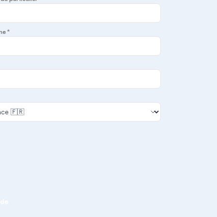
ne *
nde