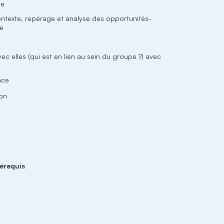
me
ntexte, repérage et analyse des opportunités-
me
vec elles (qui est en lien au sein du groupe ?) avec
nce
ion
érequis