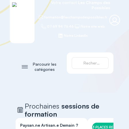
Votre contact
Les Champs des
Possibles
formation@leschampsdespossibles.fr
07 69 94 76 46
Notre site web
Notre LinkedIn
Parcourir les
catégories
Prochaines
sessions de
formation
Paysan.ne Artisan.e Demain ?
3 PLACES RESTANTES