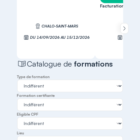
Facturation électr
CHALO-SAINT-MARS
MONTR
Défiler 
DU 14/09/2026 AU 15/12/2026
LE 16/0
S'inscrire
S'inscr
Catalogue de
formations
Type de formation
Formation certifiante
Eligible CPF
Lieu