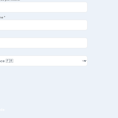
ne *
nde