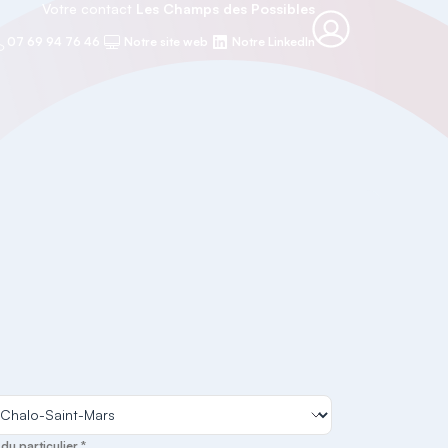
Votre contact
Les Champs des Possibles
07 69 94 76 46
Notre site web
Notre LinkedIn
u particulier *