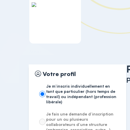
Accueil
Entrepreneuriat
Paysan.ne Artisan.e Demain 
Votre profil
P
Je m’inscris individuellement en
tant que particulier (hors temps de
travail) ou indépendant (profession
libérale)
Je fais une demande d’inscription
pour un ou plusieurs
collaborateurs d’une structure
(entreprise, association, autre…)