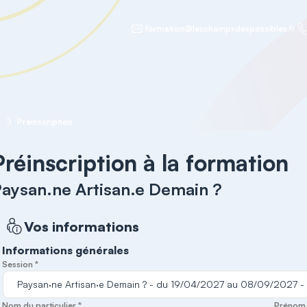
formation@leschampsdespossibles.fr
?
Préinscription
Préinscription à la formation
aysan.ne Artisan.e Demain ?
Vos informations
Informations générales
Session *
Nom du particulier *
Prénom d