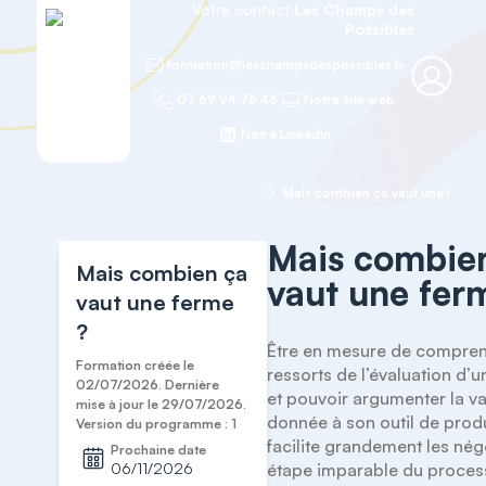
Votre contact
Les Champs des
Possibles
formation@leschampsdespossibles.fr
07 69 94 76 46
Notre site web
Notre LinkedIn
Accueil
Comptabilité et Gestion
Mais combien ça vaut une ferme
Mais combie
Mais combien ça
vaut une fer
vaut une ferme
?
Être en mesure de comprend
Formation créée le
ressorts de l’évaluation d’u
02/07/2026. Dernière
et pouvoir argumenter la va
mise à jour le 29/07/2026.
donnée à son outil de produ
Version du programme : 1
facilite grandement les négo
Prochaine date
06/11/2026
étape imparable du process