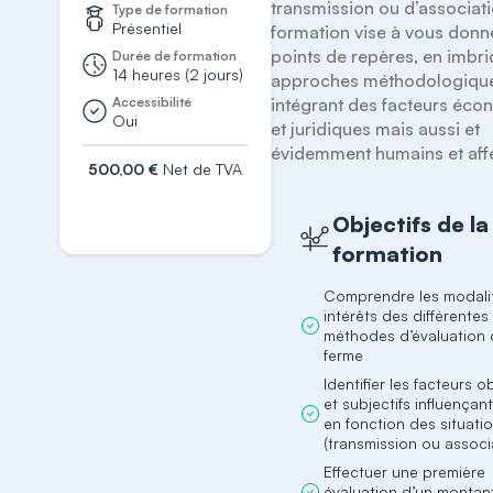
transmission ou d’associati
Type de formation
Présentiel
formation vise à vous donne
points de repères, en imbri
Durée de formation
14 heures (2 jours)
approches méthodologique
Accessibilité
intégrant des facteurs éco
Oui
et juridiques mais aussi et 
évidemment humains et affec
500,00 €
Net de TVA
S'inscrire
Objectifs de la
formation
Comprendre les modali
intérêts des différentes
méthodes d’évaluation 
ferme
Identifier les facteurs o
et subjectifs influençant
en fonction des situati
(transmission ou associ
Effectuer une première
évaluation d’un montant