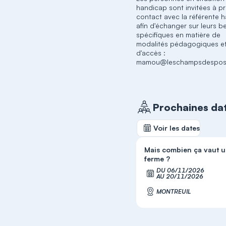
handicap sont invitées à p
contact avec la référente 
afin d'échanger sur leurs b
spécifiques en matière de
modalités pédagogiques e
d'accès :
mamou@leschampsdespossi
Prochaines da
Voir les dates
Mais combien ça vaut 
ferme ?
DU 06/11/2026
S'in
AU 20/11/2026
MONTREUIL