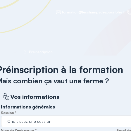
formation@leschampsdespossibles.fr
t une ferme ?
Préinscription
Préinscription à la formation
ais combien ça vaut une ferme ?
Vos informations
Informations générales
Session *
Nom de l'entreprise *
Email de