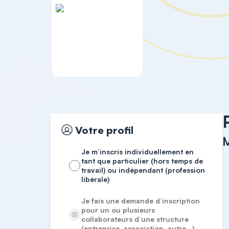
Accueil
Comptabilité et Gestion
Mais combien ça vau
Votre profil
M
Je m’inscris individuellement en
tant que particulier (hors temps de
travail) ou indépendant (profession
libérale)
Je fais une demande d’inscription
pour un ou plusieurs
collaborateurs d’une structure
(entreprise, association, autre…)