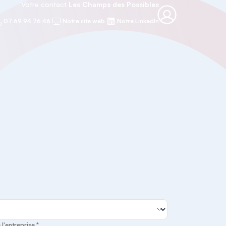
Votre contact
Les Champs des Possibles
07 69 94 76 46
Notre site web
Notre LinkedIn
 l'entreprise *