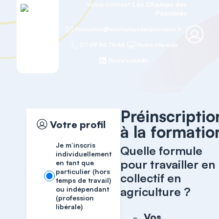
Votre contact
Les Champs des
Possibles
formation@leschampsdespossibles.fr
07 69 94 76 46
Notre site web
Notre LinkedIn
Accueil
Travailler à plusieurs
Préinscriptio
Votre profil
à la formatio
Je m’inscris
Quelle formule
individuellement
pour travailler en
en tant que
particulier (hors
collectif en
temps de travail)
agriculture ?
ou indépendant
(profession
libérale)
Vos